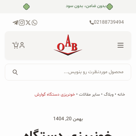
رش
بدون ضامن، بدون سود
ه
حتوا
02188739494
0
محصول موردنظرت رو بنویس...
جستجو...
جستجو
پکیج‌ها
خانه
•
وبلاگ
•
سایر مقالات
•
خونریزی دستگاه گوارش
برای:
فروشگاه
بهمن 20, 1404
محصولات ارگانیک